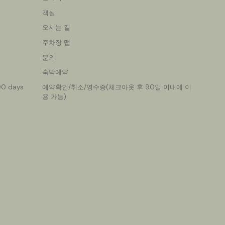
객실
오시는 길
주차장 맵
문의
숙박예약
 90 days
예약확인/취소/영수증(체크아웃 후 90일 이내에 이
용 가능)