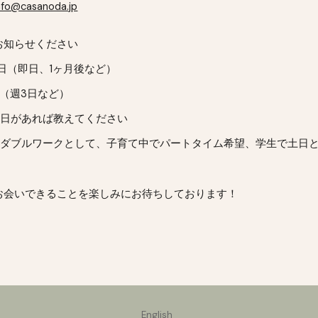
nfo@casanoda.jp
お知らせください
望日（即日、1ヶ月後など）
度（週3日など）
い曜日があれば教えてください
況（ダブルワークとして、子育て中でパートタイム希望、学生で土日
お会いできることを楽しみにお待ちしております！
English