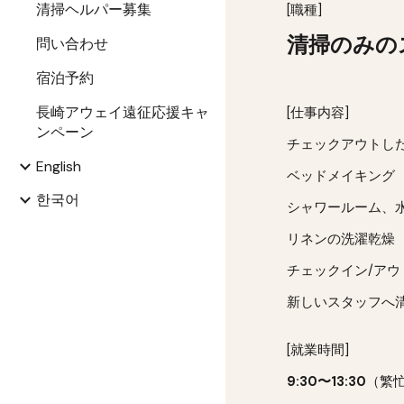
清掃ヘルパー募集
[職種]
清掃のみの
問い合わせ
宿泊予約
長崎アウェイ遠征応援キャ
[仕事内容]
ンペーン
チェックアウトし
English
ベッドメイキング
한국어
シャワールーム、
リネンの
洗濯乾燥
チェックイン/アウ
新しいスタッフへ
[就業時間]
9
:
3
0〜13:
3
0
（繁忙