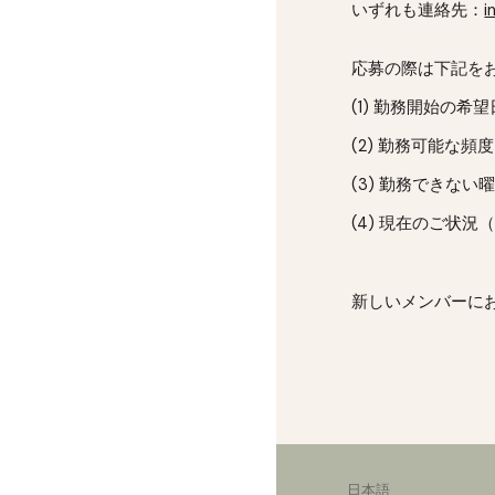
いずれも連絡先：
i
応募の際は下記を
(1) 勤務開始の希
(2) 勤務可能な頻
(3) 勤務できな
(4) 現在のご状
新しいメンバーに
日本語