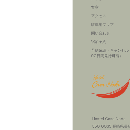
客室
アクセス
駐車場マップ
問い合わせ
宿泊予約
予約確認・キャンセル
90日間発行可能）
Hostel Casa Noda
850
0035 長崎県長崎