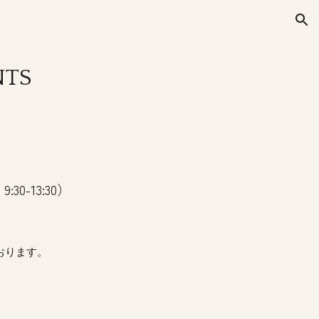
ion
NTS
30-13:30
）
おります。