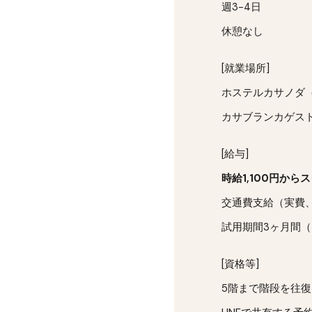
週3-4日
休憩なし
[就業場所]
ホステルカサノダ（
カサブランカゲスト
[給与]
時給1,
1
00円から
交通費支給（実費
試用期間3ヶ月間
[資格等]
5階まで階段を往