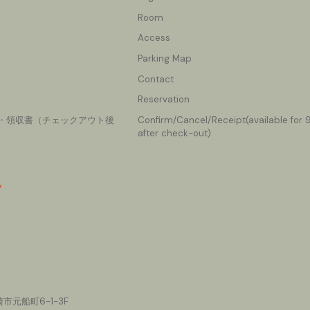
Room
Access
Parking Map
Contact
Reservation
・領収書（チェックアウト後
Confirm/Cancel
/Receipt(available for
after check-out)
市元船町6-1-3F