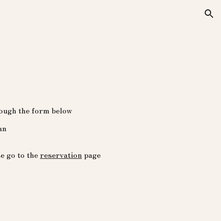
ion
hrough the form below
an
se go to the
reservation
page