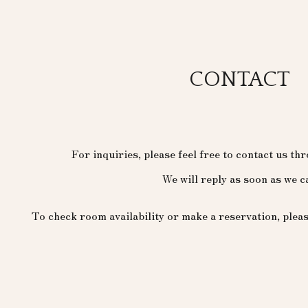
ip to main content
Skip to navigat
CONTACT
For inquiries, please feel free to contact us t
We will reply as soon as we c
To check room availability or make a reservation, plea