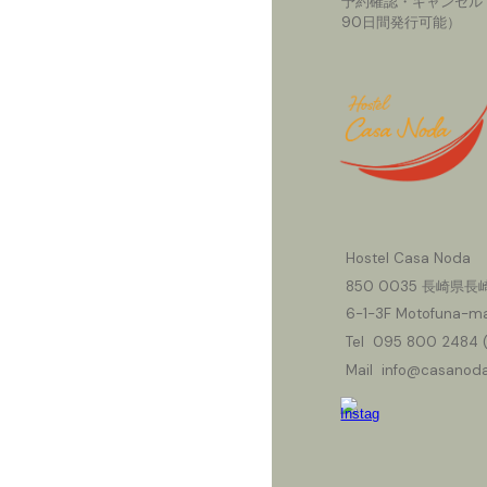
予約確認・キャンセル
90日間発行可能）
Hostel Casa Noda
850
0035 長崎県長崎
6-1-3F Motofuna-ma
Tel 095
800
2484 
Mail info@casanoda