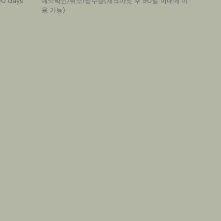
 90 days
예약확인/취소/영수증(체크아웃 후 90일 이내에 이
용 가능)