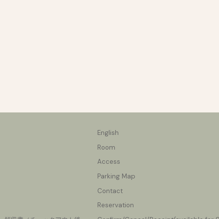
English
Room
Access
Parking Map
Contact
Reservation