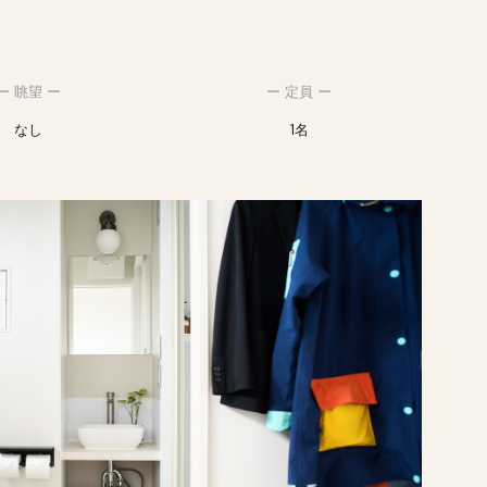
ー 眺望 ー
ー 定員 ー
なし
1名