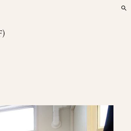
ion
F)