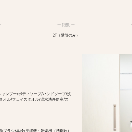
ー
ー 階数 ー
2F（階段のみ）
シャンプー/ボディソープ/ハンドソープ/洗
スタオル/フェイスタオル/温水洗浄便座
/
ス
 歯ブラシ/耳栓/洗濯機・乾燥機（洗剤込）