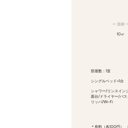
ー 面積 
10㎡
部屋数：1室
シングル
ベッド×
1
台
シャワー/リンスイン
面台/ドライヤー/バ
リッパ/Wi-Fi
＊有料（各100円）