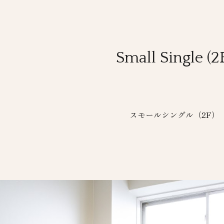
ip to main content
Skip to navigat
S
mall
Single
(2
スモールシングル（2F）