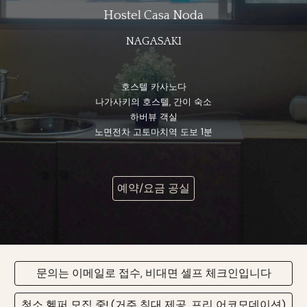
Hostel Casa Noda
NAGASAKI
호스텔 카사노다
나가사키의 호스텔, 간이 숙소
하버뷰 객실
노면전차 고토마치역 도보 1분
예약/요금 공실
문의는 이메일로 접수, 비대면 셀프 체크인입니다
청소 헬퍼 모집 중! (거주 침대 제공, 프리 어코모데이션)